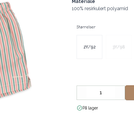
Materiale
100% resirkulert polyamid
Størrelser
Velg en Størrelser
2Y/92
3Y/98
Decrease
Increa
På lager