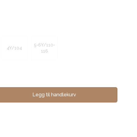
5-6Y/110-
4Y/104
116
Legg til handlekurv
se