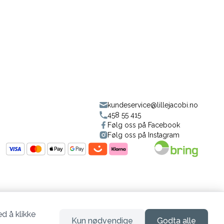
kundeservice@lillejacobi.no
458 55 415
Følg oss på Facebook
Følg oss på Instagram
d å klikke
Kun nødvendige
Godta alle