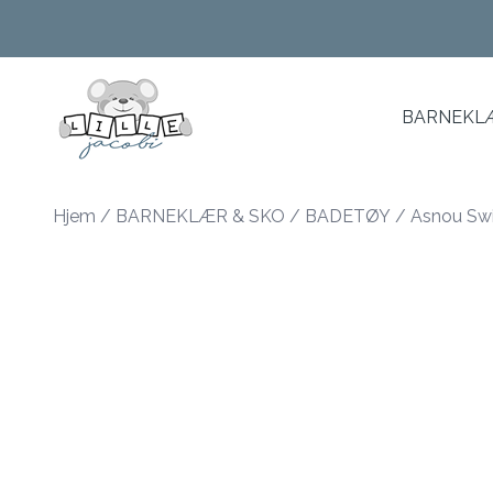
Skip to main content
BARNEKLÆ
Hjem
/
BARNEKLÆR & SKO
/
BADETØY
/
Asnou Swi