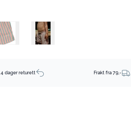
14 dager returett
Frakt fra 79,-