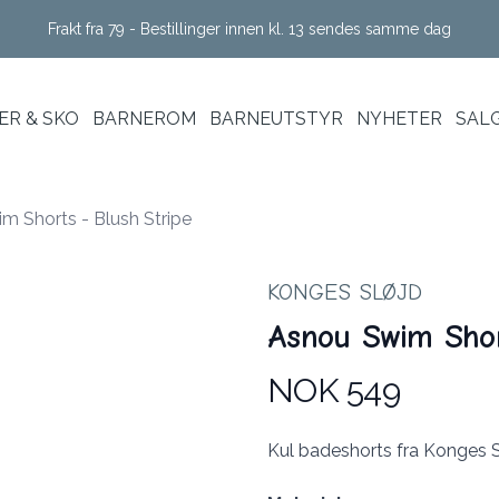
Frakt fra 79 - Bestillinger innen kl. 13 sendes samme dag
R & SKO
BARNEROM
BARNEUTSTYR
NYHETER
SAL
m Shorts - Blush Stripe
KONGES SLØJD
Asnou Swim Shor
NOK 549
Produktdetaljer
Description
Kul badeshorts fra Konges S