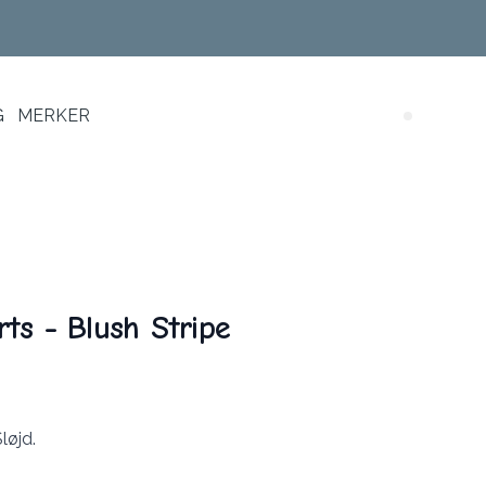
G
MERKER
Search (
ts - Blush Stripe
løjd.