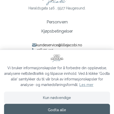
Haraldsgata 146 , 5527 Haugesund.
Personvern
Kjøpsbetingelser
kundeservice@lillejacobi.no
458 55 415
Følg oss på Facebook
Følg oss på Instagram
Vi bruker informasjonskapsler for å forbedre din opplevelse,
analysere nettstedtrafikk og tilpasse innhold. Ved å klikke 'Godta
alle' samtykker du til vår bruk av informasjonskapsler for
analyse- og markedsføringsformål.
Les mer
Lille Jacobi © 2026
Kun nødvendige
Siden driftes av
Shoplabs
Godta alle