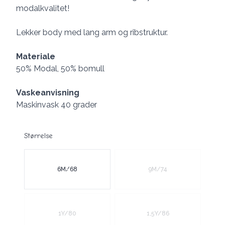
modalkvalitet!
Lekker body med lang arm og ribstruktur.
Materiale
50% Modal, 50% bomull
Vaskeanvisning
Maskinvask 40 grader
Størrelse
Velg en Størrelse
6M/68
9M/74
1Y/80
1,5Y/86