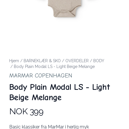
Hjem
/
BARNEKLÆR & SKO
/
OVERDELER
/
BODY
/
Body Plain Modal LS - Light Beige Melange
MARMAR COPENHAGEN
Body Plain Modal LS - Light
Beige Melange
NOK 399
Produktdetaljer
Description
Basic klassiker fra MarMar i herlig myk