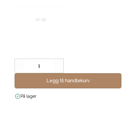
2Y/92
Decrease
Increase
Legg til handlekurv
På lager