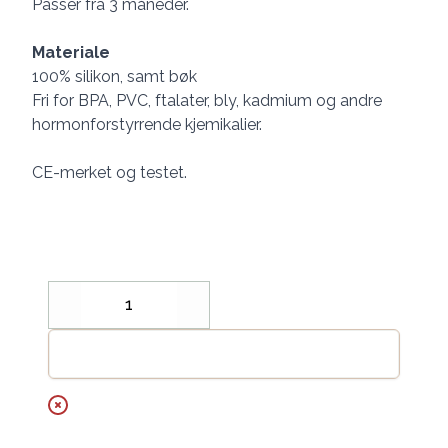
Passer fra 3 måneder.
Materiale
100% silikon, samt bøk
Fri for BPA, PVC, ftalater, bly, kadmium og andre
hormonforstyrrende kjemikalier.
CE-merket og testet.
Decrease
Increase
Legg til handlekurv