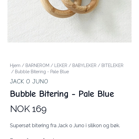
Hjem
/
BARNEROM
/
LEKER
/
BABYLEKER
/
BITELEKER
/
Bubble Bitering - Pale Blue
JACK O JUNO
Bubble Bitering - Pale Blue
NOK 169
Produktdetaljer
Description
Supersøt bitering fra Jack o Juno i silikon og bøk.