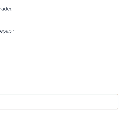
rader.
repapir
Legg til handlekurv
se