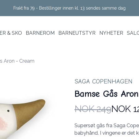
Frakt fra 79 - Bestillinger innen kl. 13 sendes samme dag
R & SKO
BARNEROM
BARNEUTSTYR
NYHETER
SAL
 Aron - Cream
SAGA COPENHAGEN
Bamse Gås Aron
NOK 249
NOK 1
Produktdetaljer
Description
Supersøt gås fra Saga Copen
babyhånd. I vingene er det k