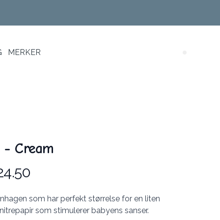
G
MERKER
Search (
 - Cream
24.50
hagen som har perfekt størrelse for en liten
nitrepapir som stimulerer babyens sanser.