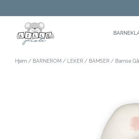
Skip to main content
BARNEKLÆ
Hjem
/
BARNEROM
/
LEKER
/
BAMSER
/
Bamse Gås