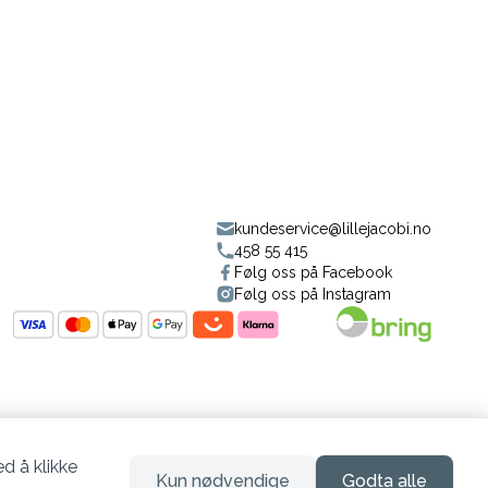
kundeservice@lillejacobi.no
458 55 415
Følg oss på Facebook
Følg oss på Instagram
d å klikke
Kun nødvendige
Godta alle