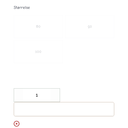
Størrelse
Velg en Størrelse
80
90
100
Decrease
Increase
Legg til handlekurv