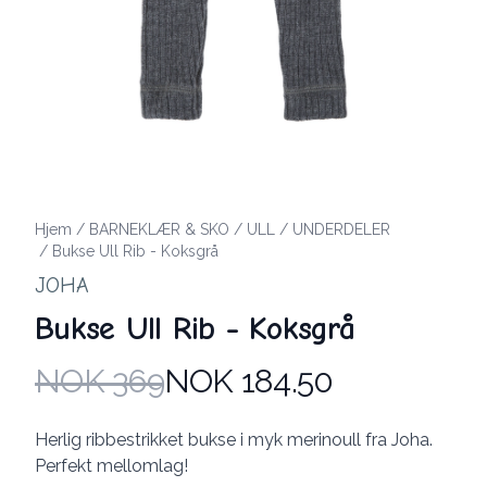
Hjem
/
BARNEKLÆR & SKO
/
ULL
/
UNDERDELER
/
Bukse Ull Rib - Koksgrå
JOHA
Bukse Ull Rib - Koksgrå
NOK 369
NOK 184.50
Produktdetaljer
Description
Herlig ribbestrikket bukse i myk merinoull fra Joha.
Perfekt mellomlag!