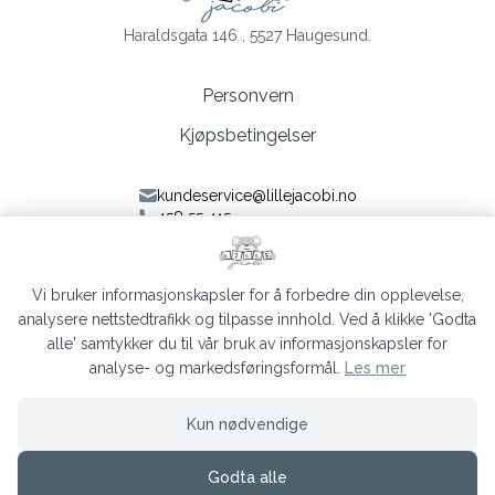
Haraldsgata 146 , 5527 Haugesund.
Personvern
Kjøpsbetingelser
kundeservice@lillejacobi.no
458 55 415
Følg oss på Facebook
Følg oss på Instagram
Vi bruker informasjonskapsler for å forbedre din opplevelse,
analysere nettstedtrafikk og tilpasse innhold. Ved å klikke 'Godta
alle' samtykker du til vår bruk av informasjonskapsler for
analyse- og markedsføringsformål.
Les mer
Lille Jacobi © 2026
Kun nødvendige
Siden driftes av
Shoplabs
Godta alle