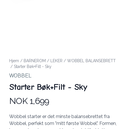
Hjem
/
BARNEROM
/
LEKER
/
WOBBEL BALANSEBRETT
/
Starter Bøk+Filt - Sky
WOBBEL
Starter Bøk+Filt - Sky
NOK 1,699
Produktdetaljer
Description
Wobbel starter er det minste balansebrettet fra
Wobbel, perfekt som "mitt første Wobbel". Formen,