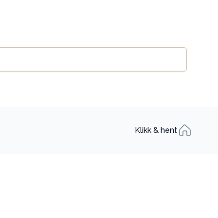
Legg til handlekurv
se
Klikk & hent