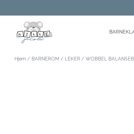
Skip to main content
BARNEKLÆ
Hjem
/
BARNEROM
/
LEKER
/
WOBBEL BALANSEB