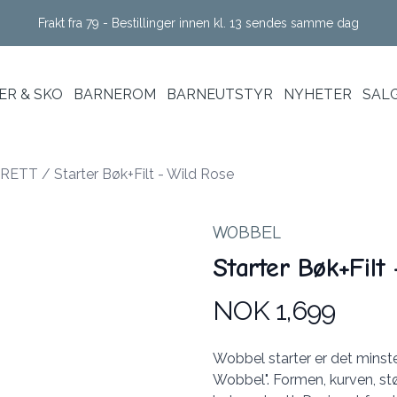
Frakt fra 79 - Bestillinger innen kl. 13 sendes samme dag
R & SKO
BARNEROM
BARNEUTSTYR
NYHETER
SAL
RETT
/
Starter Bøk+Filt - Wild Rose
WOBBEL
Starter Bøk+Filt
NOK 1,699
Produktdetaljer
Description
Wobbel starter er det minste
Wobbel". Formen, kurven, stør