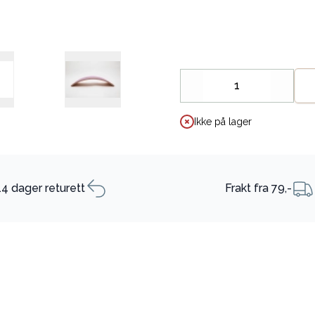
Decrease
Increa
Ikke på lager
14 dager returett
Frakt fra 79,-