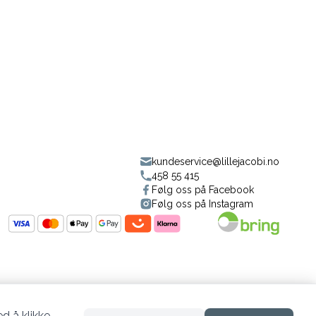
kundeservice@lillejacobi.no
458 55 415
Følg oss på Facebook
Følg oss på Instagram
d å klikke