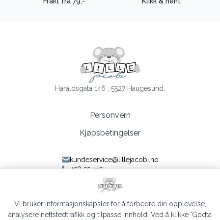
Frakt fra 79,-
Klikk & hent
Haraldsgata 146 , 5527 Haugesund.
Personvern
Kjøpsbetingelser
kundeservice@lillejacobi.no
458 55 415
Følg oss på Facebook
Følg oss på Instagram
Vi bruker informasjonskapsler for å forbedre din opplevelse,
analysere nettstedtrafikk og tilpasse innhold. Ved å klikke 'Godta