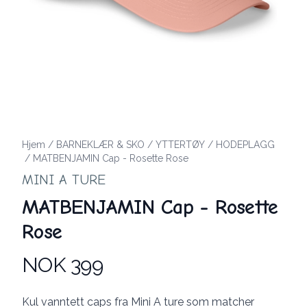
Hjem
/
BARNEKLÆR & SKO
/
YTTERTØY
/
HODEPLAGG
/
MATBENJAMIN Cap - Rosette Rose
MINI A TURE
MATBENJAMIN Cap - Rosette
Rose
NOK 399
Produktdetaljer
Description
Kul vanntett caps fra Mini A ture som matcher