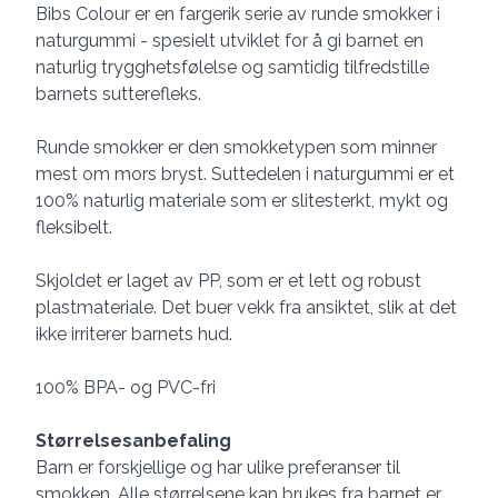
Description
Bibs Colour er en fargerik serie av runde smokker i
naturgummi - spesielt utviklet for å gi barnet en
naturlig trygghetsfølelse og samtidig tilfredstille
barnets sutterefleks.
Runde smokker er den smokketypen som minner
mest om mors bryst. Suttedelen i naturgummi er et
100% naturlig materiale som er slitesterkt, mykt og
fleksibelt.
Skjoldet er laget av PP, som er et lett og robust
plastmateriale. Det buer vekk fra ansiktet, slik at det
ikke irriterer barnets hud.
100% BPA- og PVC-fri
Størrelsesanbefaling
Barn er forskjellige og har ulike preferanser til
smokken. Alle størrelsene kan brukes fra barnet er